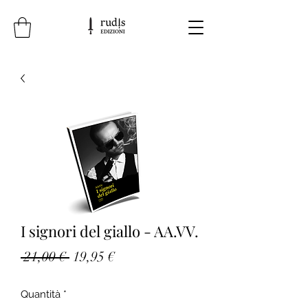
I signori del giallo - AA.VV.
Prezzo
Prezzo
 21,00 € 
19,95 €
regolare
scontato
Quantità
*