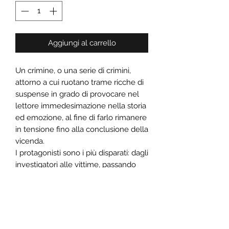
Aggiungi al carrello
Un crimine, o una serie di crimini,
attorno a cui ruotano trame ricche di
suspense in grado di provocare nel
lettore immedesimazione nella storia
ed emozione, al fine di farlo rimanere
in tensione fino alla conclusione della
vicenda.
I protagonisti sono i più disparati: dagli
investigatori alle vittime, passando
talvolta per i carnefici stessi.
In questa raccolta è racchiuso tutto
l'estro di autori esordienti e non,
trovati a cimentarsi con uno dei
generi più classici della letteratura