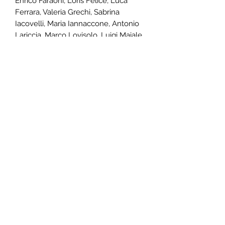
Enrico Faraoni, Loris Felice, Luca
Ferrara, Valeria Grechi, Sabrina
Iacovelli, Maria Iannaccone, Antonio
Lariccia, Marco Lovisolo, Luigi Maiale,
Luana Mazzi, Marco Meschini, Gloria
Monopoli, Sandra Moretti, Milena
Nigro, Matteo Pagani, Francesca
Palazzolo, Simona Pascarella,
Francesco Pellegrini, Dario Periginelli,
Stella Picarò, Loretta Picotti, Samuela
Piloni, Michela Poggio, Eugenio
Prebianca, Alessandra Rafanelli,
Nicoletta Rinaldi, Giuseppina Rossi,
Fabrizio Rotoni,
Annalisa Rundo,
Antonino Safina, Andrea Schiazzano,
Alessandro Sigismondi,
Davide
Stocovaz, Stefano Tommasone, Trilce
Marsh Vazquez, Tea Vergani, Roberto
Veroni, Fabrillo Vigrali, Filippo Vitali,
Lorena Vittoria.