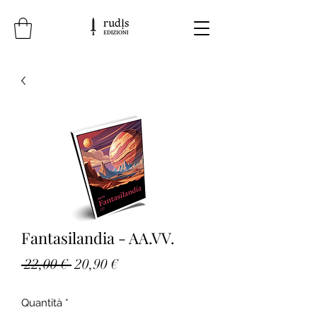
Fantasilandia - AA.VV.
Prezzo
Prezzo
 22,00 € 
20,90 €
regolare
scontato
Quantità
*