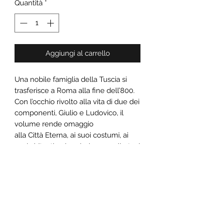
Quantità
*
Aggiungi al carrello
Una nobile famiglia della Tuscia si
trasferisce a Roma alla fine dell’800.
Con l’occhio rivolto alla vita di due dei
componenti, Giulio e Ludovico, il
volume rende omaggio
alla Città Eterna, ai suoi costumi, ai
suoi abitanti nel periodo a cavallo tra i
due secoli. Nel corso della storia, farà
la sua comparsa un altro membro
della famiglia, Gregory, il personaggio
principale del romanzo.