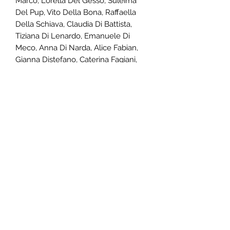
Marco, Lorella Del Gesso, Suleima
Del Pup, Vito Della Bona, Raffaella
Della Schiava, Claudia Di Battista,
Tiziana Di Lenardo, Emanuele Di
Meco, Anna Di Narda, Alice Fabian,
Gianna Distefano, Caterina Fagiani,
Maurizio Faretta, Silvia Fasce,
Francesca Fasolato, Elisabetta
Fenoglio, Claudia Feroce, Assunta
Ferrara, Jacopo Ferri, Lucia Finelli,
Marta Fiorentino, Umberto Forlini,
Rossella Forti, Marco Fregonese,
Luisa Frosali, Silvia Fuoco, Rosalba
Fusco, Nadia Galli, Antonella
Garbagnati, Valentina Gattuso, Natalia
Gelonesi, Silvana Ghini, Franca
Giaroni, Aldo Giordanino.
Una parte del ricavato sarà
devoluta all'Aps Kenaz - La