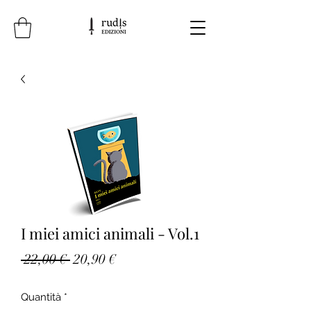
I miei amici animali - Vol.1
Prezzo
Prezzo
 22,00 € 
20,90 €
regolare
scontato
Quantità
*