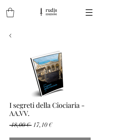
I segreti della Ciociaria -
AA.VV.
Prezzo
Prezzo
 18,00 € 
17,10 €
regolare
scontato