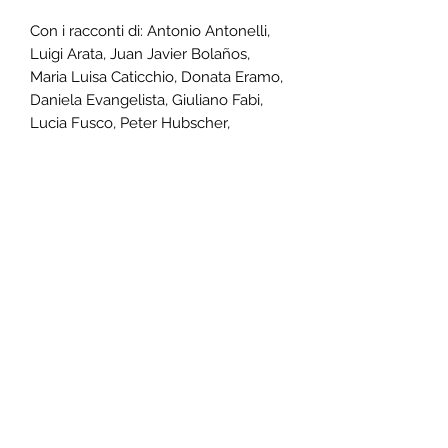
Con i racconti di: Antonio Antonelli,
Luigi Arata, Juan Javier Bolaños,
Maria Luisa Caticchio, Donata Eramo,
Daniela Evangelista, Giuliano Fabi,
Lucia Fusco, Peter Hubscher,
Gabriele Leone, Vittorio Macioce,
Vanessa Magliocchetti, Sofia
Magliocchetti, Sara Mastrogiacomo,
Felicia Morabito, Maria Agostina
Pagliaroli, Franca Palmieri, Fausta
Pennacchia, Michele Piccolino,
Cristiana Pierantoni, Sara Piva,
Domenico Pujia, Roberta Savolini,
Maria Scerrato, Daniela Tarquini, Carlo
Testana, Giovanni Luca Ventura.