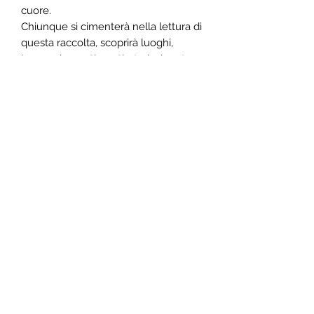
cuore.
Chiunque si cimenterà nella lettura di
questa raccolta, scoprirà luoghi,
leggende, sentimenti, storie, legate
da un filo invisibile, come quello che
Arianna donò al suo amato Teseo,
trovando un cuore nuovo, il cuore
che più si cuce addosso come una
seconda pelle. Ogni storia farà
scoprire una parte intima della
penna di colei che le ha scritte,
perché nulla è scritto per caso.
©2019 by Rudis Edizioni. Proudly created with
Wix.com
Gruppo Editoriale Idrovolante
Via Acc. Colle Traiano,
25 - 03011
, Alatri (FR)