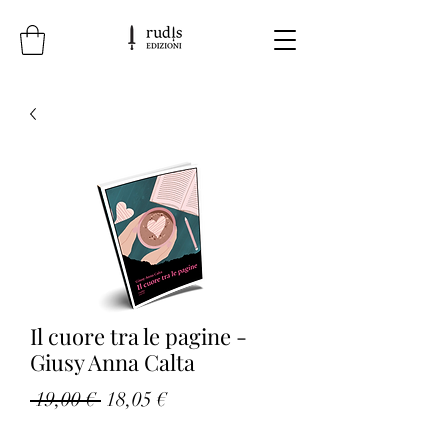
Il cuore tra le pagine -
Giusy Anna Calta
Prezzo
Prezzo
 19,00 € 
18,05 €
regolare
scontato