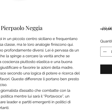
- Pierpaolo Neggia
 19,0
i in un piccolo centro siciliano e frequentano
Quanti
sa classe,
ma le loro analogie finiscono qui.
ono profondamente diversi.
Lei è pervasa da un
he la spinge a cercare la verità anche se
a coscienza piuttosto elastica
e una buona
giustificare
e favorire le azioni della madre,
gisce secondo una logica di potere
e ricerca del
favori. Queste differenze li portano ben presto
ciso.
, giornalista d’assalto che combatte con la
litica mentre lui sarà il “Portavoce”, un
are leader e partiti emergenti
in politici di
tanti.