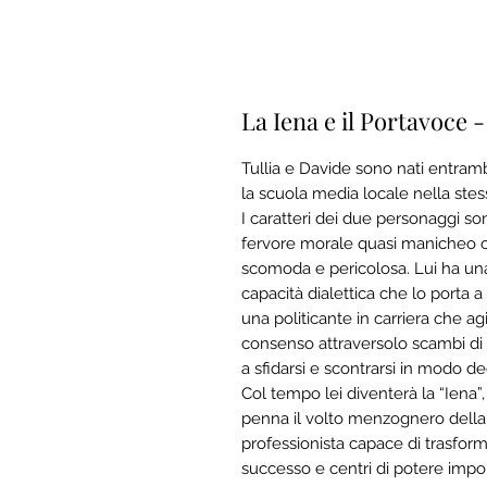
La Iena e il Portavoce 
Tullia e Davide sono nati entramb
la scuola media locale nella stes
I caratteri dei due personaggi s
fervore morale quasi manicheo
c
scomoda e pericolosa.
Lui ha un
capacità dialettica che lo porta a 
una politicante in carriera che a
consenso attraversolo scambi di 
a sfidarsi e scontrarsi in modo de
Col tempo lei diventerà la “Iena”
penna il volto menzognero della po
professionista capace di trasform
successo e centri di potere impor