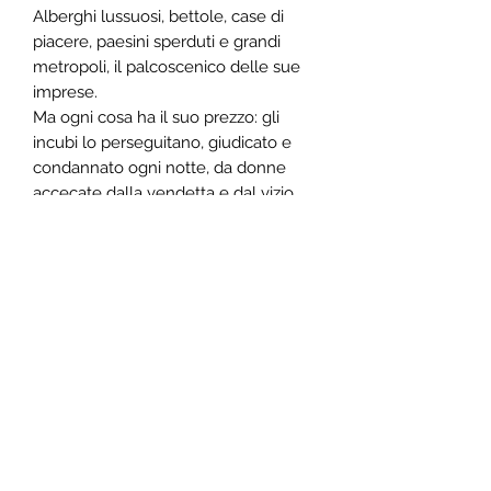
Alberghi lussuosi, bettole, case di
piacere, paesini sperduti e grandi
metropoli, il palcoscenico delle sue
imprese.
Ma ogni cosa ha il suo prezzo: gli
incubi lo perseguitano, giudicato e
condannato ogni notte, da donne
accecate dalla vendetta e dal vizio.
L’ennesima apparizione del maiale,
suo riflesso nell’acqua torbida,
determina l’inizio di un viaggio onirico
che trascende spazio e tempo,
accompagnato dal suo Virgilio, Frank
Musso.
Il suo viaggio lo conduce ad una resa
dei conti: due porte, due scenari ben
diversi, e una sola decisione da
prendere.