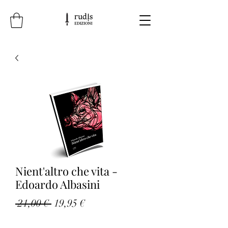
Nient'altro che vita -
Edoardo Albasini
Prezzo
Prezzo
 21,00 € 
19,95 €
regolare
scontato