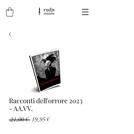
Racconti dell'orrore 2023
- AA.VV.
Prezzo
Prezzo
 21,00 € 
19,95 €
regolare
scontato