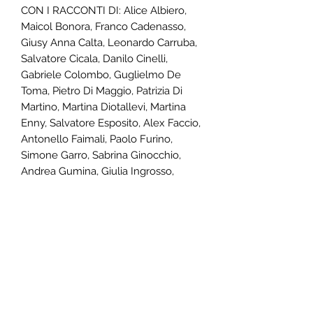
CON I RACCONTI DI: Alice Albiero,
Maicol Bonora, Franco Cadenasso,
Giusy Anna Calta, Leonardo Carruba,
Salvatore Cicala, Danilo Cinelli,
Gabriele Colombo, Guglielmo De
Toma, Pietro Di Maggio, Patrizia Di
Martino, Martina Diotallevi, Martina
Enny, Salvatore Esposito, Alex Faccio,
Antonello Faimali, Paolo Furino,
Simone Garro, Sabrina Ginocchio,
Andrea Gumina, Giulia Ingrosso,
Riccardo Lana, Antonietta Lembo,
Emiliano Maria Leone, Fabio Quintilii
Leoni, Silvio Lombardi, Carolina
Malfatti, Roberta Mannu, Federica
Marchiaro, Matteo Milan, Barbara
Ottani, Denise Palone, Francesco
Pellegrino, Fiamma Pierozzi, Ilaria
Gramigna Policreti, Donato Ruggiero,